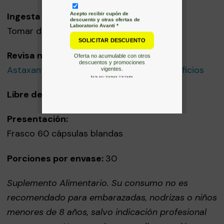
Ingesta Diaria Recomenda:
Tomar de 1 a 3 cápsulas al día.
Revisa nuestro blog:
Astaxantina: qué es y cuáles son sus beneficios
Libre de Aditivos.
Presentación:
Frasco 60 cápsulas blandas
Porciones por envase:
30
Suplemento Alimentario. Su consumo no es
recomendado para embarazadas, nodrizas o niños
menores de 8 años, salvo indicación profesional