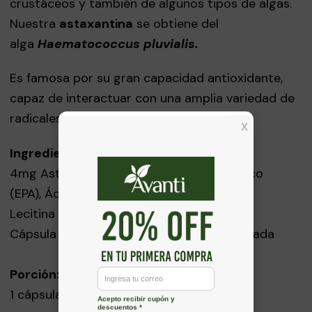
crustáceos y también de algunos tipos de algas.
Nuestra
astaxantina
se obtiene del
alga
Haematococcus pluvialis.
Es famosa por su gran capacidad antioxidante,
capaz de interactuar con una amplia variedad de
radicales libres.
Ingredientes:
4mg Astaxantina, Ácido Eicosapentaenoico
(EPA), Ácido Docosahexaenoico (DHA)
Lecitina de soya.
Cápsula de gelatina, glicerina, agua purificada
Porción:
1 cápsula 660mg aprox. (0,66g)