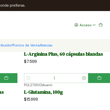
onde prefieras.
Acceso
ribuidor!
Puntos de Venta
Alianzas
AMN102060
|
Avanti
L-Arginina Plus, 60 cápsulas blandas
$7.599
Cantidad
POL273100
|
Avanti
as
L-Glutamina, 100g
$15.999