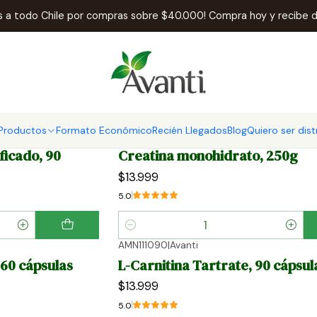
Inicio
Aminoácidos
is a todo Chile por compras sobre $40.000! Compra hoy y recibe d
Aminoácidos
Productos
Formato Económico
Recién Llegados
Blog
Quiero ser dist
POL293250
|
Avanti
icado, 90
Creatina monohidrato, 250g
$13.999
5.0
Cantidad
AMN111090
|
Avanti
 60 cápsulas
L-Carnitina Tartrate, 90 cápsul
$13.999
5.0