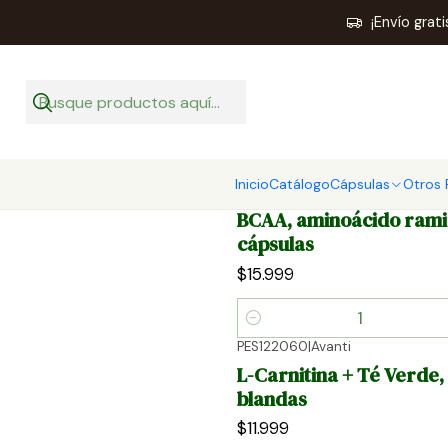
¡Envío grat
Inicio
Catálogo
Cápsulas
Otros 
AMN121090
|
Avanti
BCAA, aminoácido ramif
cápsulas
$15.999
Cantidad
PES122060
|
Avanti
L-Carnitina + Té Verde,
blandas
$11.999