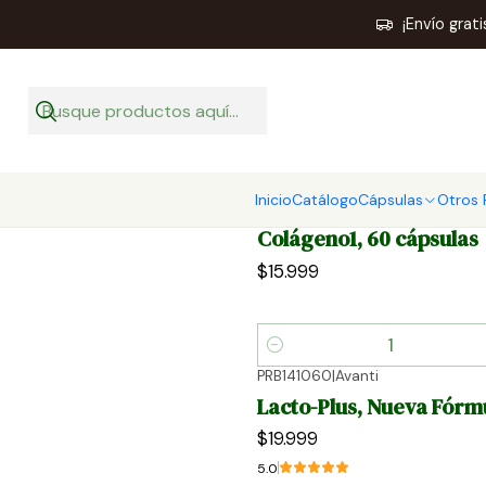
¡Envío grat
Inicio
Catálogo
Cápsulas
Otros 
PRB111060
|
Avanti
Colágeno1, 60 cápsulas
$15.999
Cantidad
PRB141060
|
Avanti
Lacto-Plus, Nueva Fórmu
$19.999
5.0