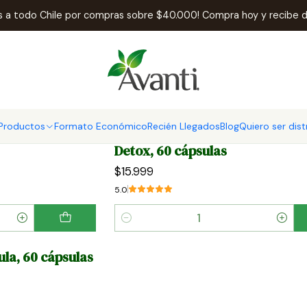
Inicio
Probióticos y Prebióticos
is a todo Chile por compras sobre $40.000! Compra hoy y recibe d
Probióticos y Prebióticos
Productos
Formato Económico
Recién Llegados
Blog
Quiero ser dist
PRB101060
|
Avanti
Detox, 60 cápsulas
$15.999
5.0
Cantidad
la, 60 cápsulas