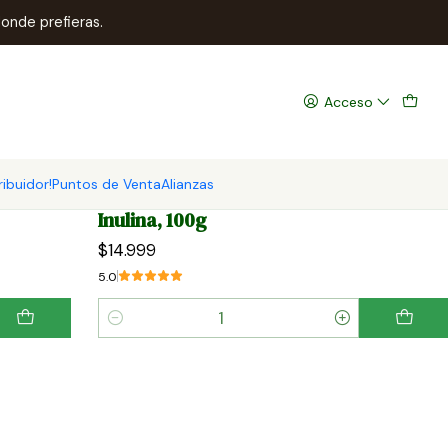
onde prefieras.
Acceso
ribuidor!
Puntos de Venta
Alianzas
PRB123100
|
Avanti
Inulina, 100g
$14.999
5.0
Cantidad