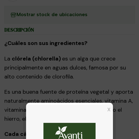
Mostrar stock de ubicaciones
DESCRIPCIÓN
¿Cuáles son sus ingredientes?
La
clórela (chlorella)
es un alga que crece
principalmente en aguas dulces, famosa por su
alto contenido de clorofila.
Es una buena fuente de proteína vegetal y aporta
naturalmente aminoácidos esenciales, vitamina A,
vitaminas del complejo B y minerales como el
hierro, el zinc y el magnesio.
Cada cápsula contiene: