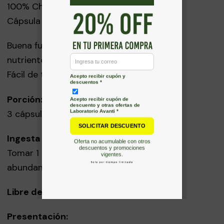
100% Chlorella polvo.
Cápsula de gelatina, agua purificada
Buena fuente clorofila, vitamina C y otros
nutrientes.
Fácil de tomar.
Porción:
3 cápsulas 440mg aprox. (1,32g)
Ingesta Diaria Recomendada:
Tomar 1 cápsula 3 veces al día. Tomar con
abundante agua.
Libre de Aditivos.
Presentación: