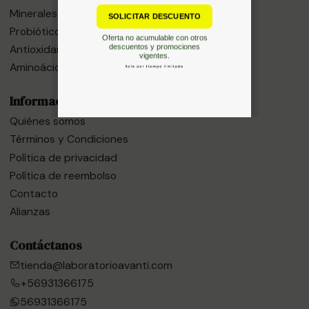
Minerales
Probióticos y Prebióticos
Antioxidantes
Aminoácidos
Información
Quiénes somos
Términos y Condiciones
Política de privacidad
Política de reembolso
Contacto
Alianzas
Contáctanos
tienda@laboratorioavanti.com
+56931366175
56931366175