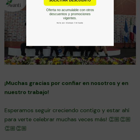
¡Muchas gracias por confiar en nosotros y en
nuestro trabajo!
Esperamos seguir creciendo contigo y estar ahí
para verte celebrar muchas veces más! 👏🏼👏🏼
👏🏼👏🏼