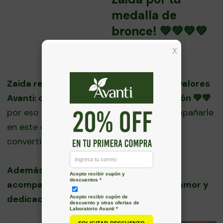
medalla de
bronce! 💚💚💚💚
🥉
Zaida representa muchos de nuestros valores
Avanti: compromiso, entrega y dedicación 💚💚
por eso estamos muy orgullosos de acompañarle
en este camino y en todo su proceso de
convertirse en la mejor judoca de Chile..
Además, felicitamos a su familia por
acompañarla en cada etapa con tanto amor y
dedicación.