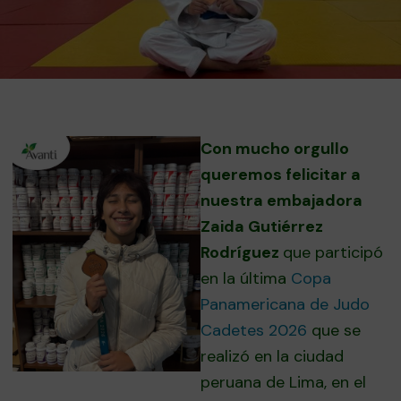
Con mucho orgullo
queremos felicitar a
nuestra embajadora
Zaida Gutiérrez
Rodríguez
que participó
en la última
Copa
Panamericana de Judo
Cadetes 2026
que se
realizó en la ciudad
peruana de Lima, en el