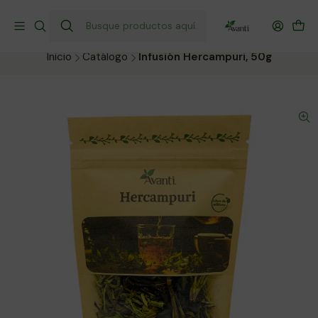
¡Envío gratis a todo Chile por compras sobre $40.000!
Compra hoy y recibe donde prefieras.
Inicio
Catálogo
Infusión Hercampuri, 50g