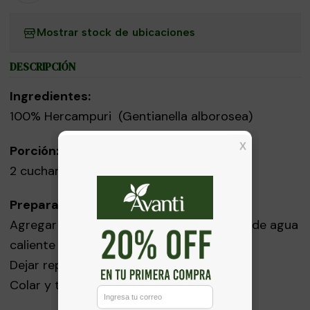
Mostrar stock de ubicaciones
DESCRIPCIÓN
Ingredientes:
100% Hercampuri (Gentianella alborosea)
Porción:
2 cucharadas (5g)
Preparación:
Agregar 1 puñado (2 cucharadas) a 1 taza de agua
caliente y hervir por 3 minutos.
Dejar reposar por 2 minutos.
Colar y tomar.