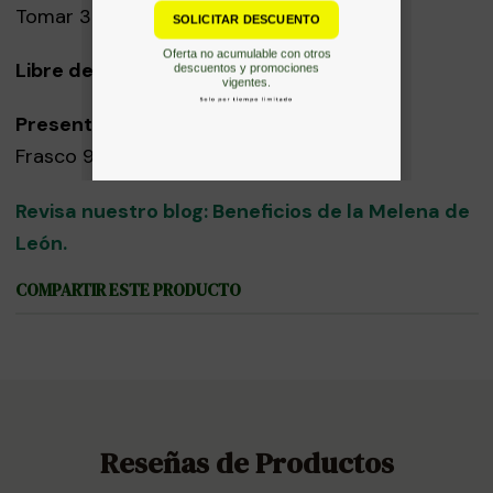
Tomar 3 cápsulas al día.
Libre de Aditivos.
Presentación:
Frasco 90 cápsulas vegetales
Revisa nuestro blog: Beneficios de la Melena de
León.
COMPARTIR ESTE PRODUCTO
Reseñas de Productos