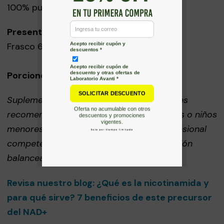
100% pura. Libre de Aditivos.
Presentación:
Frasco 60 cápsulas vegetales
Porciones por envase:
60
Suplemento Alimentario. Su consumo no es
recomendado para embarazadas, nodrizas o niños
menores de 8 años, salvo indicación profesional
competente. No reemplaza una alimentación
balanceada.
Revisa nuestro blog: ¿Qué es la nicotinamida y
para qué sirve? 7 beneficios de este precursor
del NAD+