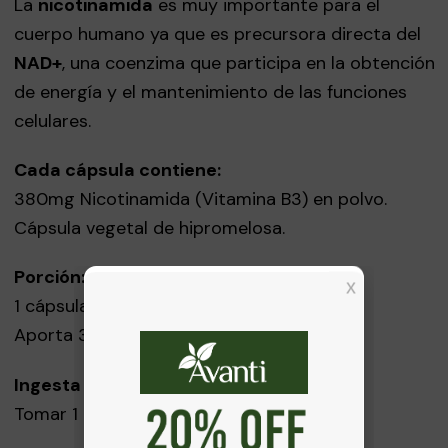
La
nicotinamida
es muy importante para el
cuerpo humano ya que es precursora directa del
NAD+
, una coenzima que participa en la obtención
de energía y el mantenimiento de las funciones
celulares.
Cada cápsula contiene:
380mg Nicotinamida (Vitamina B3) en polvo.
Cápsula vegetal de hipromelosa.
Porción:
1 cápsula 380mg aprox. (0,38g)
Aporta 380mg de Vitamina B3
Ingesta diaria recomendada:
Tomar 1 cápsula al día.