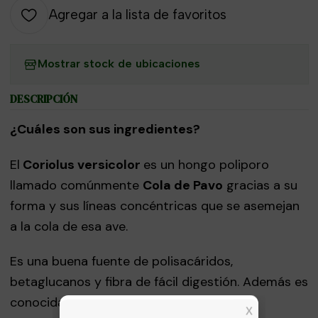
Agregar a la lista de favoritos
Mostrar stock de ubicaciones
DESCRIPCIÓN
¿Cuáles son sus ingredientes?
El
Coriolus versicolor
es un hongo poliporo
llamado comúnmente
Cola de Pavo
gracias a su
forma y sus líneas concéntricas que se asemejan
a la cola de esa ave.
Es una buena fuente de polisacáridos,
betaglucanos y fibra de fácil digestión. Además es
conocida por su capacidad probiótica.