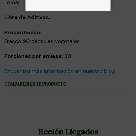
Tomar 1 porción al día.
Libre de Aditivos.
Presentación:
Frasco 90 cápsulas vegetales
Porciones por envase:
30
Encuentra más información en nuestro blog
COMPARTIR ESTE PRODUCTO
Recién Llegados