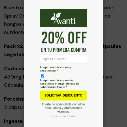
Nuestro polvo se obtiene a través del método
Spray Dry que permite pulverizar en seco los
hongos completos, sin perder todos sus
nutrientes.
Pack x2 Cola de Pavo. 2 frascos de 90 cápsulas
vegetales
Cada cápsula contiene:
450mg hongo Cola de Pavo polvo. 100% puro.
Cápsula vegetal de hipromelosa (HPMC)
Porción:
3 cápsulas 450mg (1,35g)
Ingesta Diaria Recomendada: