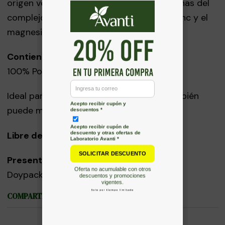
origen vegetalEs fuente natural de vitaminas del
complejo B, minerales como el hierro, el zinc y el
magnesio, carotenoides y flavonoides.
Contiene:
100% Polen en granos
Ideal para agregar a jugos o batidos. También
puede mezclarse con yogurt.
Libre de Aditivos.
Presentación:
Doypack 150g
COMPARTIR ESTE PRODUCTO