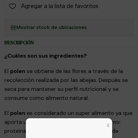
Agregar a la lista de favoritos
Mostrar stock de ubicaciones
DESCRIPCIÓN
¿Cuáles son sus ingredientes?
El
polen
se obtiene de las flores a través de la
recolección realizada por las abejas. Después se
seca para mantener su perfil nutricional y se
consume como alimento natural.
El
polen
es considerado un super alimento ya que
aporta un gran cantidad de nutrientes como:
proteínas, vitaminas, minerales y enzimas de