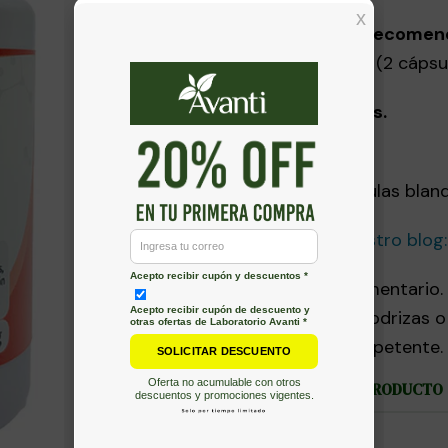
Ingesta Diaria Recomen
Tomar 1 porción (2 cápsula
Libre de aditivos.
Presentación:
Frasco 60 cápsulas bland
Lee más en nuestro blog: 
Suplemento Alimentario
embarazadas, nodrizas o 
profesional competente.
COMPARTIR ESTE PRODUCTO