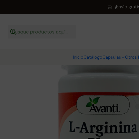
Inicio
¡Envío grat
Inicio
Catálogo
Cápsulas
Otros 