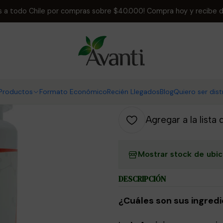
Cápsulas
Cápsulas blandas
L-Arginina Plus, 60 cápsulas b
is a todo Chile por compras sobre $40.000! Compra hoy y recibe d
|
L-Arginina Pl
AGR
Productos
Formato Económico
Recién Llegados
Blog
Quiero ser dist
Cantidad
Agregar a la lista 
Mostrar stock de ubi
DESCRIPCIÓN
¿Cuáles son sus ingred