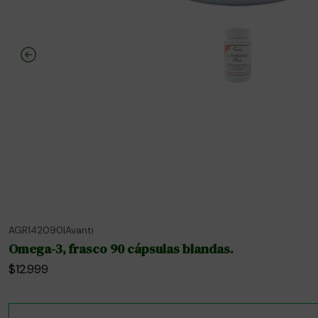
AGR142090
|
Avanti
No disponible
Omega-3, frasco 90 cápsulas blandas.
$12.999